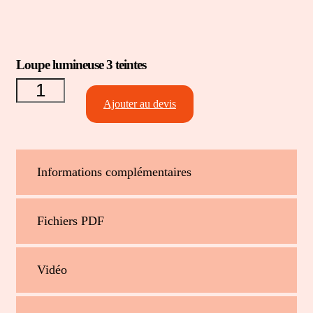
Loupe lumineuse 3 teintes
quantité
de Loupe
lumineuse
Ajouter au devis
3 teintes
Informations complémentaires
Fichiers PDF
Vidéo