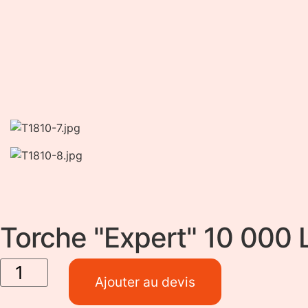
Torche "Expert" 10 000
quantité
de
Torche
"Expert"
Ajouter au devis
10 000
Lumens