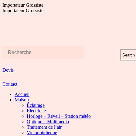
Aller
Importateur Grossiste
au
Importateur Grossiste
contenu
Search
Devis
Contact
Accueil
Maison
Éclairage
Electricité
Horloge – Réveil – Station météo
Optique – Multimedia
Traitement de l’air
Vie quotidienne