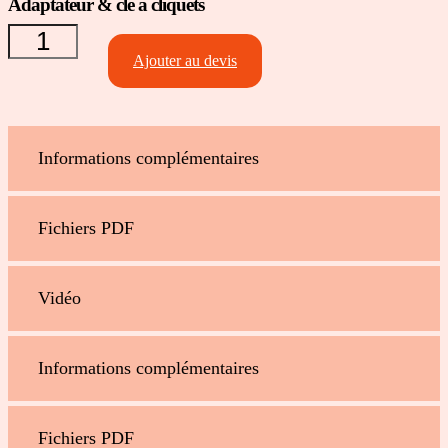
Adaptateur & clé à cliquets
quantité de
Adaptateur
& clé à
Ajouter au devis
cliquets
Informations complémentaires
Fichiers PDF
Vidéo
Informations complémentaires
Fichiers PDF