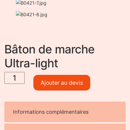
Bâton de marche
Ultra-light
quantité
de
Bâton
de
Ajouter au devis
marche
Ultra-
light
Informations complémentaires