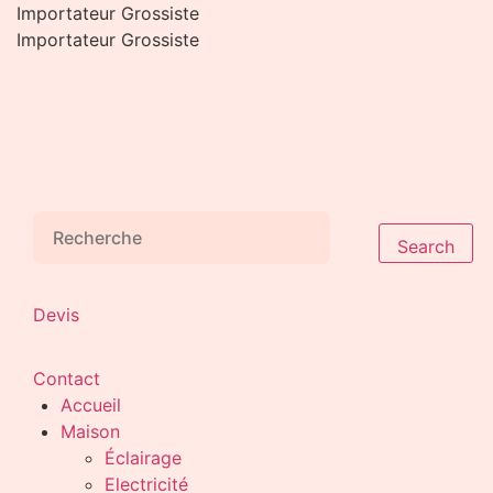
Aller
Importateur Grossiste
au
Importateur Grossiste
contenu
Search
Devis
Contact
Accueil
Maison
Éclairage
Electricité