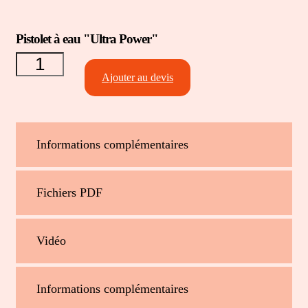
quantité
Pistolet à eau "Ultra Power"
de
Pistolet
à eau
Ajouter au devis
"Ultra
Power"
Informations complémentaires
Fichiers PDF
Vidéo
Informations complémentaires