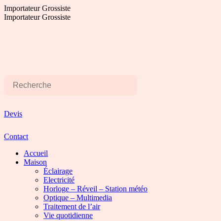
Aller
Importateur Grossiste
au
Importateur Grossiste
contenu
Devis
Contact
Accueil
Maison
Éclairage
Electricité
Horloge – Réveil – Station météo
Optique – Multimedia
Traitement de l’air
Vie quotidienne