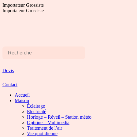
Aller
Importateur Grossiste
au
Importateur Grossiste
contenu
Devis
Contact
Accueil
Maison
Éclairage
Electricité
Horloge – Réveil – Station météo
Optique – Multimedia
Traitement de l’air
Vie quotidienne