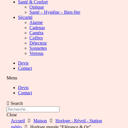
Santé & Confort
Optique
Santé – Hygiène – Bien être
Sécurité
Alarme
Cadenas
Caméra
Coffres
Détecteur
Sonnettes
Verrous
Devis
Contact
Menu
Devis
Contact
Search
Close
Accueil
Maison
Horloge - Réveil - Station
météo
Horloge murale “Elégance & Or”