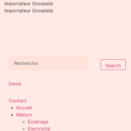
Aller
Importateur Grossiste
au
Importateur Grossiste
contenu
Search
Devis
Contact
Accueil
Maison
Éclairage
Electricité