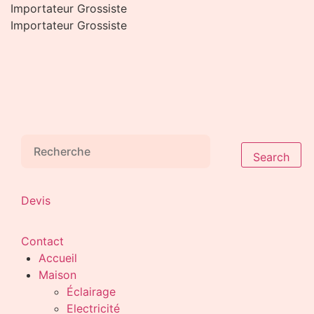
Aller
Importateur Grossiste
au
Importateur Grossiste
contenu
Search
Devis
Contact
Accueil
Maison
Éclairage
Electricité