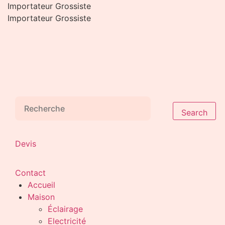
Aller
Importateur Grossiste
au
Importateur Grossiste
contenu
Search
Devis
Contact
Accueil
Maison
Éclairage
Electricité