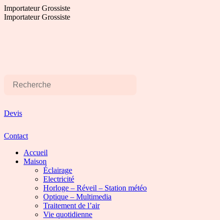
Aller
Importateur Grossiste
au
Importateur Grossiste
contenu
Devis
Contact
Accueil
Maison
Éclairage
Electricité
Horloge – Réveil – Station météo
Optique – Multimedia
Traitement de l’air
Vie quotidienne