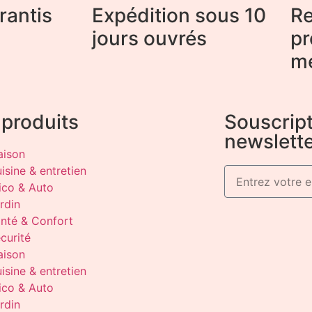
rantis
Expédition sous 10
Re
jours ouvrés
pr
m
produits
Souscript
newslett
ison
isine & entretien
ico & Auto
rdin
nté & Confort
curité
ison
isine & entretien
ico & Auto
rdin