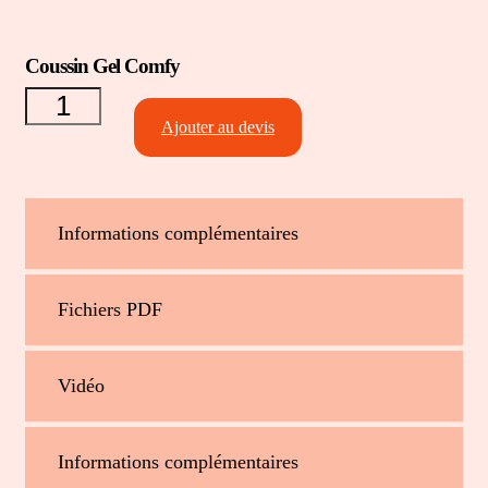
quantité
Coussin Gel Comfy
de
Coussin
Gel
Ajouter au devis
Comfy
Informations complémentaires
Fichiers PDF
Vidéo
Informations complémentaires