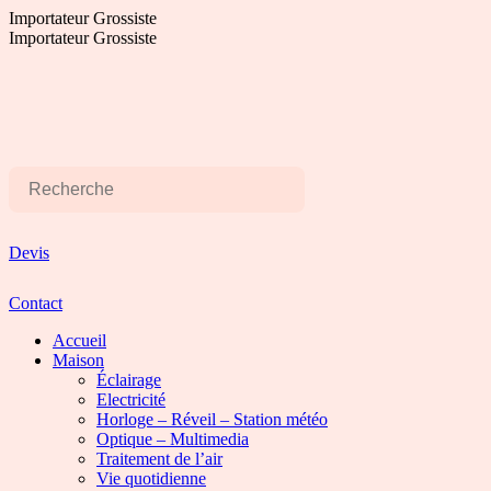
Aller
Importateur Grossiste
au
Importateur Grossiste
contenu
Devis
Contact
Accueil
Maison
Éclairage
Electricité
Horloge – Réveil – Station météo
Optique – Multimedia
Traitement de l’air
Vie quotidienne