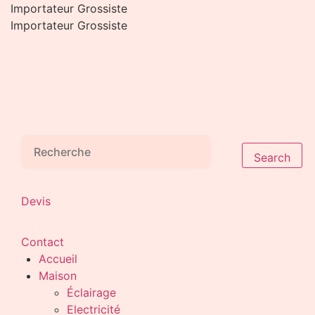
Aller
Importateur Grossiste
au
Importateur Grossiste
contenu
Search
Devis
Contact
Accueil
Maison
Éclairage
Electricité