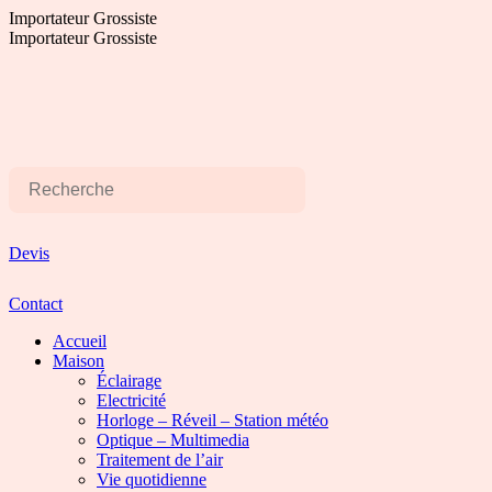
Aller
Importateur Grossiste
au
Importateur Grossiste
contenu
Devis
Contact
Accueil
Maison
Éclairage
Electricité
Horloge – Réveil – Station météo
Optique – Multimedia
Traitement de l’air
Vie quotidienne