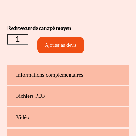
Redresseur de canapé moyen
quantité de
Redresseur
de canapé
Ajouter au devis
moyen
Informations complémentaires
Fichiers PDF
Vidéo