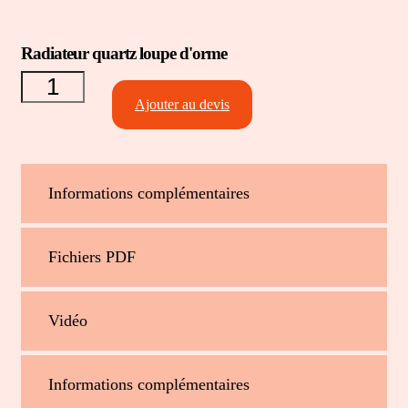
quantité
Radiateur quartz loupe d'orme
de
Radiateur
quartz
Ajouter au devis
loupe
d'orme
Informations complémentaires
Fichiers PDF
Vidéo
Informations complémentaires