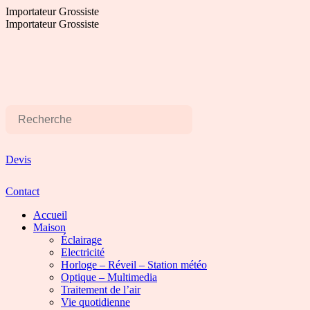
Aller
Importateur Grossiste
au
Importateur Grossiste
contenu
Devis
Contact
Accueil
Maison
Éclairage
Electricité
Horloge – Réveil – Station météo
Optique – Multimedia
Traitement de l’air
Vie quotidienne