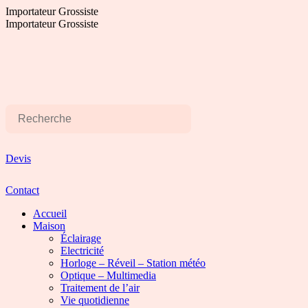
Aller
Importateur Grossiste
au
Importateur Grossiste
contenu
Devis
Contact
Accueil
Maison
Éclairage
Electricité
Horloge – Réveil – Station météo
Optique – Multimedia
Traitement de l’air
Vie quotidienne