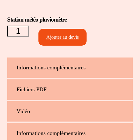
Station météo pluviomètre
quantité de
Station
météo
Ajouter au devis
pluviomètre
Informations complémentaires
Fichiers PDF
Vidéo
Informations complémentaires