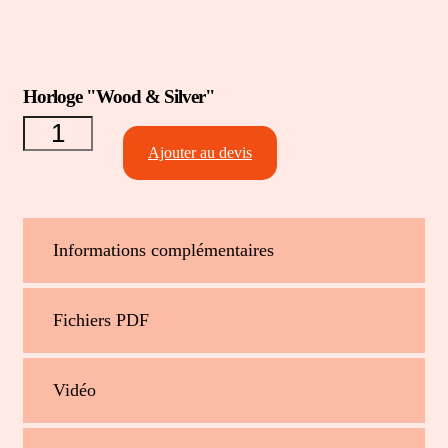
quantité
Horloge "Wood & Silver"
de
Horloge
"Wood
Ajouter au devis
&
Silver"
Informations complémentaires
Fichiers PDF
Vidéo