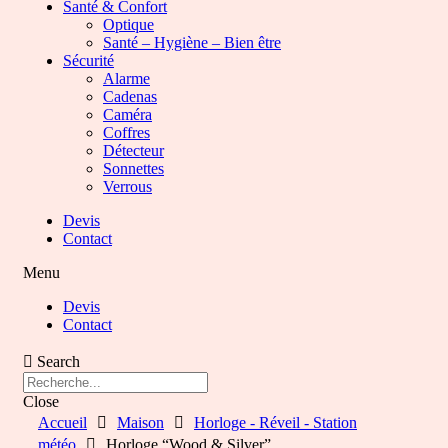
Santé & Confort
Optique
Santé – Hygiène – Bien être
Sécurité
Alarme
Cadenas
Caméra
Coffres
Détecteur
Sonnettes
Verrous
Devis
Contact
Menu
Devis
Contact
Search
Close
Accueil
Maison
Horloge - Réveil - Station
météo
Horloge “Wood & Silver”