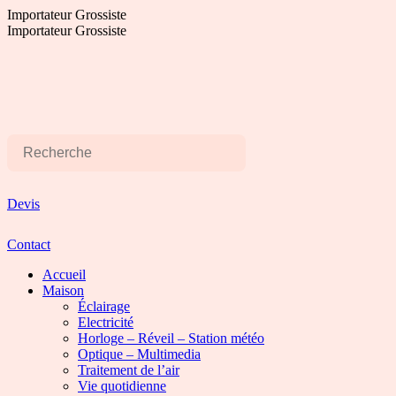
Aller
Importateur Grossiste
au
Importateur Grossiste
contenu
Devis
Contact
Accueil
Maison
Éclairage
Electricité
Horloge – Réveil – Station météo
Optique – Multimedia
Traitement de l’air
Vie quotidienne