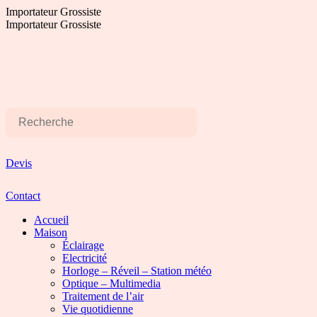
Aller
Importateur Grossiste
au
Importateur Grossiste
contenu
Devis
Contact
Accueil
Maison
Éclairage
Electricité
Horloge – Réveil – Station météo
Optique – Multimedia
Traitement de l’air
Vie quotidienne