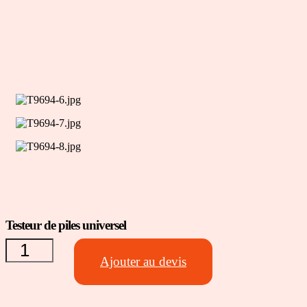
quantité
Testeur de piles universel
de
Testeur
Ajouter au devis
de piles
universel