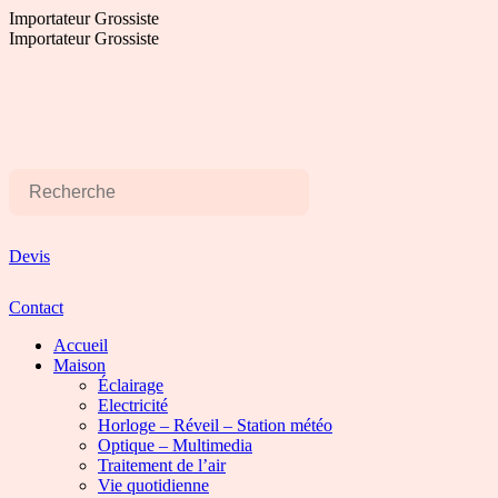
Aller
Importateur Grossiste
au
Importateur Grossiste
contenu
Devis
Contact
Accueil
Maison
Éclairage
Electricité
Horloge – Réveil – Station météo
Optique – Multimedia
Traitement de l’air
Vie quotidienne