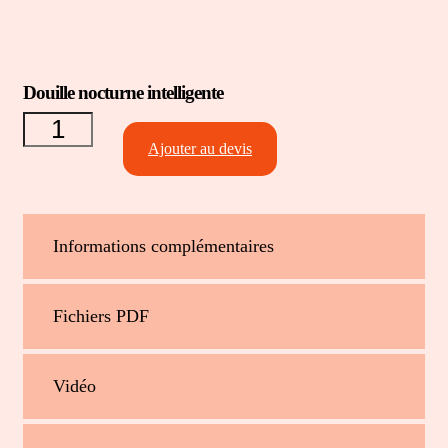
Douille nocturne intelligente
quantité de
Douille
nocturne
Ajouter au devis
intelligente
Informations complémentaires
Fichiers PDF
Vidéo