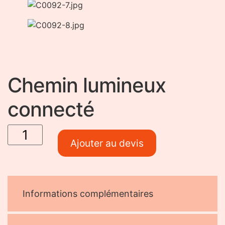
Chemin lumineux
connecté
quantité
de
Chemin
Ajouter au devis
lumineux
connecté
Informations complémentaires