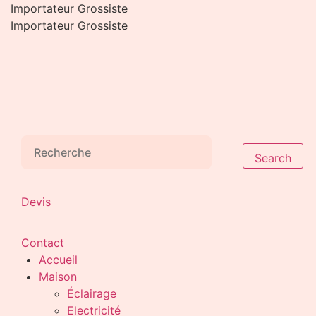
Aller
Importateur Grossiste
au
Importateur Grossiste
contenu
Search
Devis
Contact
Accueil
Maison
Éclairage
Electricité