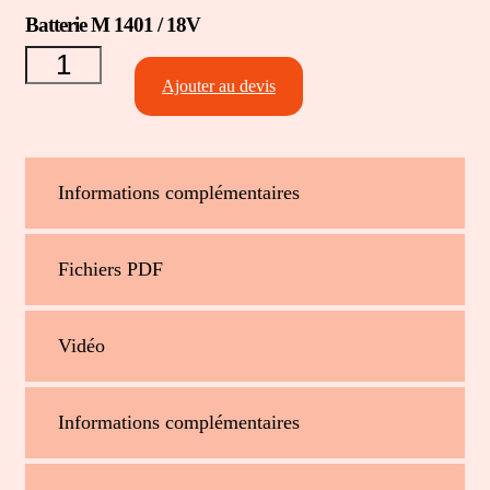
quantité
Batterie M 1401 / 18V
de
Batterie
M 1401
Ajouter au devis
/ 18V
Informations complémentaires
Fichiers PDF
Vidéo
Informations complémentaires