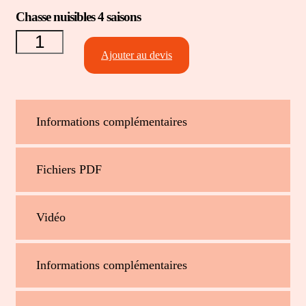
quantité
Chasse nuisibles 4 saisons
de
Chasse
nuisibles
Ajouter au devis
4
saisons
Informations complémentaires
Fichiers PDF
Vidéo
Informations complémentaires