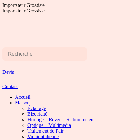
Aller
Importateur Grossiste
au
Importateur Grossiste
contenu
Devis
Contact
Accueil
Maison
Éclairage
Electricité
Horloge – Réveil – Station météo
Optique – Multimedia
Traitement de l’air
Vie quotidienne