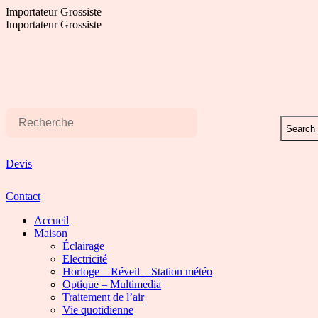
Aller
Importateur Grossiste
au
Importateur Grossiste
contenu
Search
Devis
Contact
Accueil
Maison
Éclairage
Electricité
Horloge – Réveil – Station météo
Optique – Multimedia
Traitement de l’air
Vie quotidienne