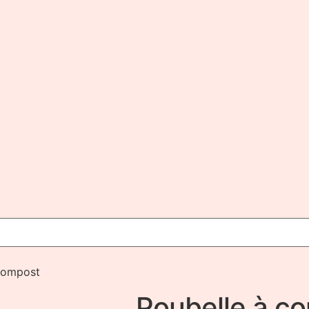
compost
Poubelle à c