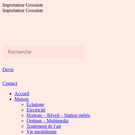
Aller
Importateur Grossiste
au
Importateur Grossiste
contenu
Devis
Contact
Accueil
Maison
Éclairage
Electricité
Horloge – Réveil – Station météo
Optique – Multimedia
Traitement de l’air
Vie quotidienne