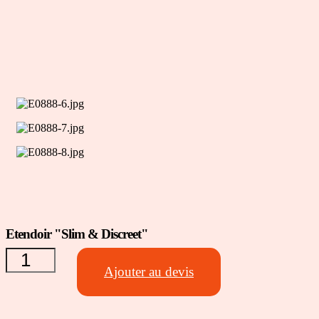
quantité
Etendoir "Slim & Discreet"
de
Etendoir
Ajouter au devis
"Slim &
Discreet"