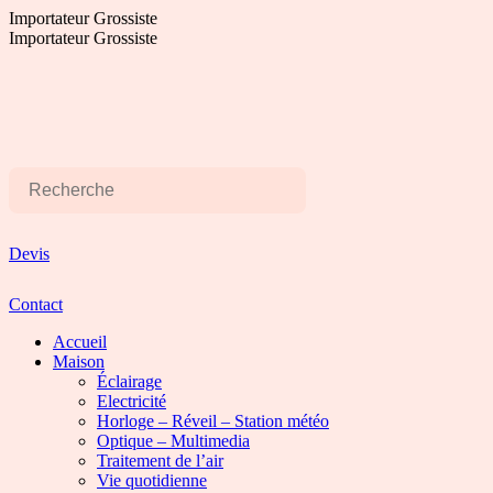
Aller
Importateur Grossiste
au
Importateur Grossiste
contenu
Devis
Contact
Accueil
Maison
Éclairage
Electricité
Horloge – Réveil – Station météo
Optique – Multimedia
Traitement de l’air
Vie quotidienne