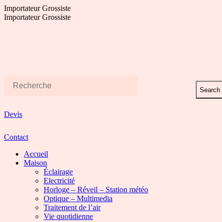
Aller
Importateur Grossiste
au
Importateur Grossiste
contenu
Search
Devis
Contact
Accueil
Maison
Éclairage
Electricité
Horloge – Réveil – Station météo
Optique – Multimedia
Traitement de l’air
Vie quotidienne