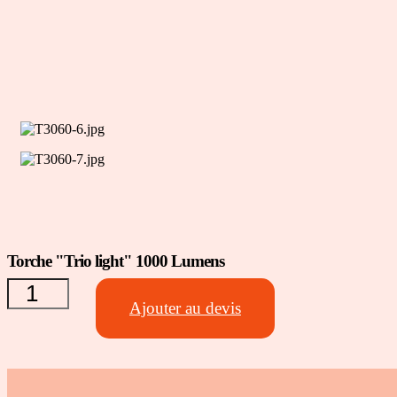
quantité
de
Torche "Trio light" 1000 Lumens
Torche
"Trio
Ajouter au devis
light"
1000
Lumens