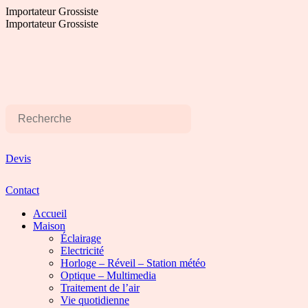
Aller
Importateur Grossiste
au
Importateur Grossiste
contenu
Devis
Contact
Accueil
Maison
Éclairage
Electricité
Horloge – Réveil – Station météo
Optique – Multimedia
Traitement de l’air
Vie quotidienne