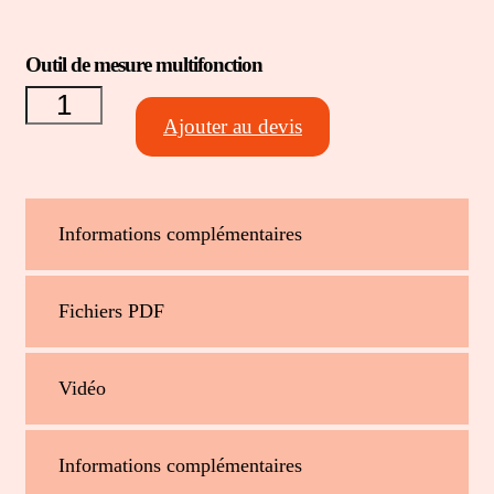
Outil de mesure multifonction
quantité de
Outil de
mesure
Ajouter au devis
multifonction
Informations complémentaires
Fichiers PDF
Vidéo
Informations complémentaires