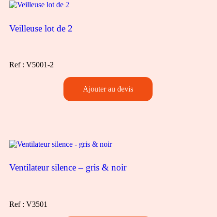
Veilleuse lot de 2
Ref : V5001-2
Quantité
Ajouter au devis
de
Veilleuse
lot
de
2
Ventilateur silence – gris & noir
Ref : V3501