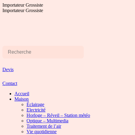
Aller
Importateur Grossiste
au
Importateur Grossiste
contenu
Devis
Contact
Accueil
Maison
Éclairage
Electricité
Horloge – Réveil – Station météo
Optique – Multimedia
Traitement de l’air
Vie quotidienne